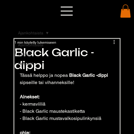
Ajankohtaista
1 min käytetty lukemiseen
Ajankohtaista
Black Garlic -
Uutiset
dippi
Reseptit
Tässä helppo ja nopea 
Black Garlic -dippi 
sipseille tai vihanneksille!
Ainekset:
- kermaviiliä
- Black Garlic maustekastiketta
- Black Garlic mustavalkosipulinkynsiä
ohje: